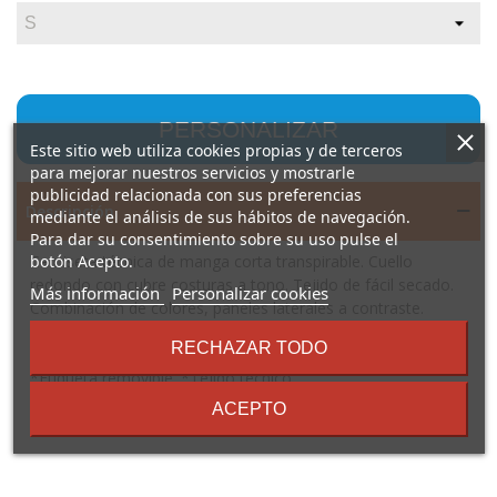
PERSONALIZAR
Este sitio web utiliza cookies propias y de terceros
para mejorar nuestros servicios y mostrarle
publicidad relacionada con sus preferencias
Descripción
mediante el análisis de sus hábitos de navegación.
Para dar su consentimiento sobre su uso pulse el
Camiseta técnica de manga corta transpirable. Cuello
botón Acepto.
redondo con cubre costuras a tono. Tejido de fácil secado.
sobre
Más información
Personalizar cookies
Combinación de colores, paneles laterales a contraste.
los
Composición: 100% poliéster piqué, 150 g/m².
términos
RECHAZAR TODO
Observaciones: *Tejido transpirable fácil lavado y secado.
y
*Etiqueta removible. *Tejido técnico.
condiciones
ACEPTO