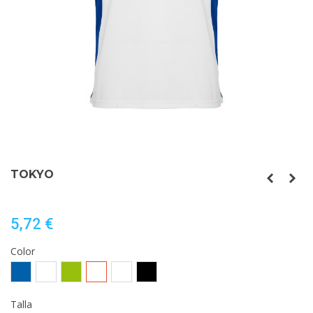
TOKYO
5,72 €
Color
ROYAL/BLANCO
BLANCO/ROJO
LIMA/NEGRO
BLANCO/ROYAL
BLANCO/VERDE
NEGRO/FUCSIA
KELLY
Talla