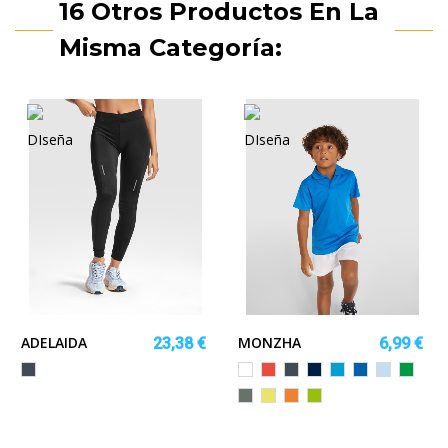
16 Otros Productos En La
Misma Categoría:
ADELAIDA
MONZHA
23,38 €
6,99 €
SA
AL
Negro
Blanco
Rojo
Negro
MARINO
TURQUESA
ROYAL
CELESTE
VERDE
HELEC
PLOMO
AMARILLO
NARANJA
LIMA
FLUOR
FLUOR