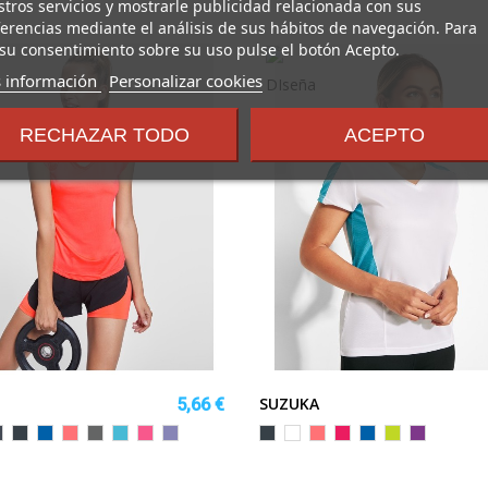
tros servicios y mostrarle publicidad relacionada con sus
erencias mediante el análisis de sus hábitos de navegación. Para
su consentimiento sobre su uso pulse el botón Acepto.
sobre
 información
Personalizar cookies
los
términos
RECHAZAR TODO
ACEPTO
y
condiciones
SUZUKA
5,66 €
egro
EBANO
ROYAL
CORAL
EBANO
TURQUESA
ROSETON
MORADO
EBANO/NEGRO
BLANCO/TURQUESA
CORAL
FUCSIA/NEGRO
ROYAL/NEGRO
LIMA
MORADO/
FLUOR
VIGORE
VIGORE
VIGORE
VIGORE
FLUOR/NEGRO
PUNCH/NEGR