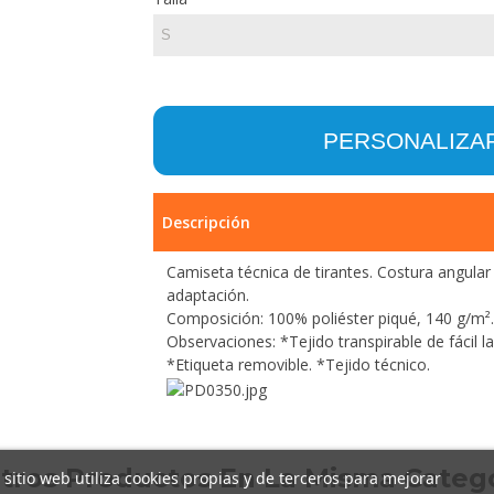
PERSONALIZA
Descripción
Camiseta técnica de tirantes. Costura angula
adaptación.
Composición: 100% poliéster piqué, 140 g/m².
Observaciones: *Tejido transpirable de fácil 
*Etiqueta removible. *Tejido técnico.
Otros Productos En La Misma Catego
 sitio web utiliza cookies propias y de terceros para mejorar