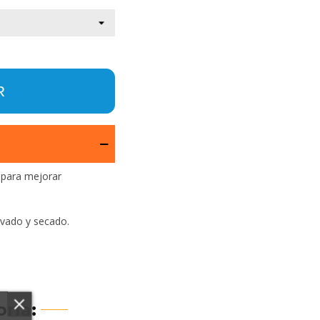
R
r para mejorar
lavado y secado.
ría: