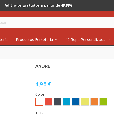
Envios gratuitos a partir de 49.99€
tería
Productos Ferretería
Ropa Personalizada
ANDRE
4,95 €
Color
Blanco
Rojo
Negro
TURQUESA
ROYAL
AMARILLO
NARANJA
LIMA
FLUOR
FLUOR
Talla