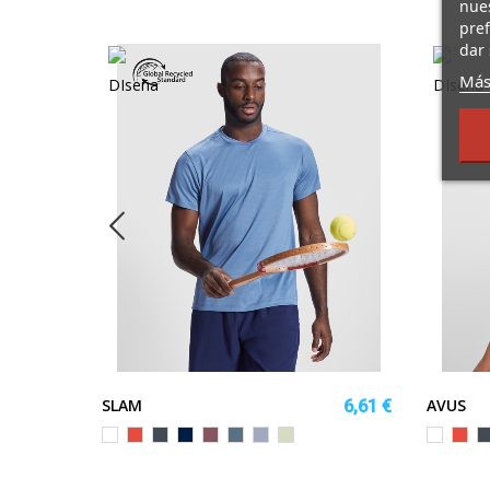
nues
pref
dar 
Más
SLAM
AVUS
20,07 €
6,61 €
Blanco
Rojo
Negro
MARINO
ROJO
AZUL
AZUL
VERDE
Blanco
Rojo
N
BAYA
TORMENTA
ZEN
MIST