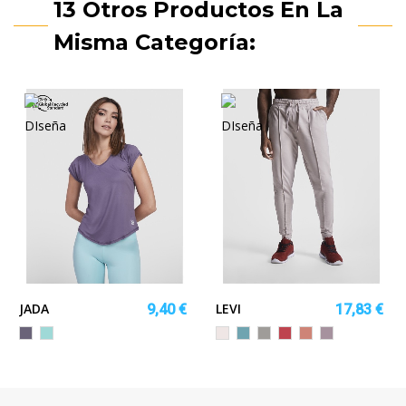
13 Otros Productos En La
Misma Categoría:
JADA
LEVI
9,40 €
17,83 €
LILA
VERDE
BLANCO
AZUL
OPALO
ROJO
NARANJA
LAVANDA
MENTA
VINTAGE
LAVADO
CRISANTEMO
CLAY