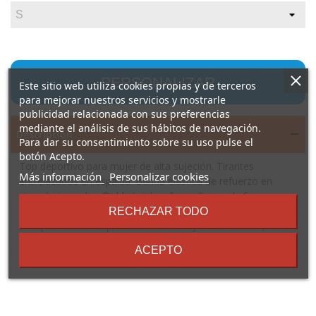
PERSONALIZAR
Este sitio web utiliza cookies propias y de terceros
para mejorar nuestros servicios y mostrarle
publicidad relacionada con sus preferencias
mediante el análisis de sus hábitos de navegación.
Descripción
Para dar su consentimiento sobre su uso pulse el
botón Acepto.
Top deportivo para mujer de alta sujeción. Tirantes
sobre
Más información
Personalizar cookies
entrelazados en espalda. Banda elástica de refuerzo en
los
pieza bajo pecho. Doble tejido y forro. Copas de foam
términos
extraíbles. Logo Roly reflectante en la espalda.
RECHAZAR TODO
y
Composición: 83% poliéster reciclado y 17% elastano, 250
condiciones
g/m²
ACEPTO
Observaciones: * Etiqueta removible