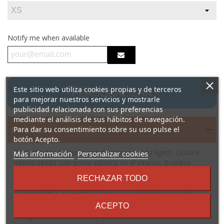
Notify me when available
Este sitio web utiliza cookies propias y de terceros
PERSONALIZAR
para mejorar nuestros servicios y mostrarle
publicidad relacionada con sus preferencias
mediante el análisis de sus hábitos de navegación.
Para dar su consentimiento sobre su uso pulse el
Descripción
botón Acepto.
Pantalón de una pieza con pinzas en tejido ligero. Cintura
sobre
Más información
Personalizar cookies
los
mismo tejido con goma elástica en el interior. Bolsillos
términos
integrados en costuras laterales. Pinzas a la altura de las
RECHAZAR TODO
y
rodillas en parte delantera y trasera. Cremalleras invisibles
condiciones
en los tobillos. Logo Roly al tono en el bolsillo izquierdo.
Composición: 80% poliéster, 17% viscosa y 3% elastano,
ACEPTO
310 g/m²