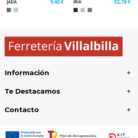
JADA
IRIA
9,40 €
32,78 €
LILA
VERDE
NEGRO
GRIS
DENIM
MENTA
VIGORE
VIGORE
VIGORE
Información
Te Destacamos
Contacto