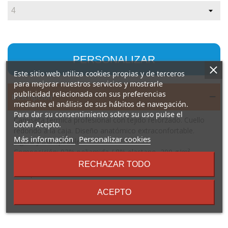
PERSONALIZAR
Este sitio web utiliza cookies propias y de terceros
para mejorar nuestros servicios y mostrarle
publicidad relacionada con sus preferencias
Descripción
mediante el análisis de sus hábitos de navegación.
Para dar su consentimiento sobre su uso pulse el
Camiseta térmica profesional con tejido reforzado. Cuello
botón Acepto.
redondo a la caja. Diseño anatómico extraconfortable.
sobre
Más información
Personalizar cookies
Ligera y transpirable.
los
Composición: 92% poliamida / 8% elastano, 200 g/m².
términos
Observaciones: *Disponible en tallas infantiles. *Modelo
RECHAZAR TODO
y
transpirable.
condiciones
ACEPTO