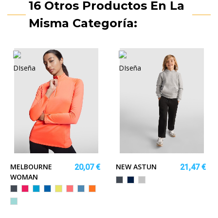
16 Otros Productos En La
Misma Categoría:
MELBOURNE
NEW ASTUN
20,07 €
21,47 €
WOMAN
Negro
MARINO
GRIS
VIGORE
Negro
FUCSIA
TURQUESA
ROYAL
AMARILLO
CORAL
ROYAL
NARANJA
FLUOR
FLUOR
VIGORE
VIGORE
VERDE
MENTA
VIGORE