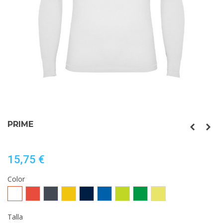
PRIME
15,75 €
Color
Blanco
Rojo
Negro
Amarillo
MARINO
ROYAL
LIMA
VERDE
AMARILLO
PUNCH
HELECHO
FLUOR
Talla