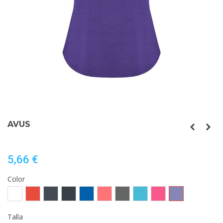
AVUS
5,66 €
Color
Blanco
Rojo
Negro
EBANO
ROYAL
CORAL
EBANO
TURQUESA
ROSETON
MORADO
FLUOR
VIGORE
VIGORE
VIGORE
VIGORE
Talla