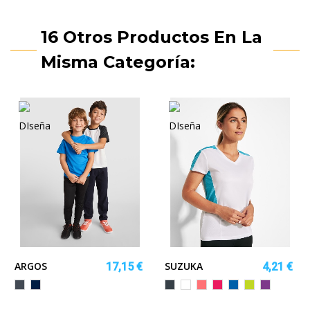
16 Otros Productos En La
Misma Categoría:
ARGOS
SUZUKA
17,15 €
4,21 €
Negro
MARINO
EBANO/NEGRO
BLANCO/TURQUESA
CORAL
FUCSIA/NEGRO
ROYAL/NEGRO
LIMA
MORADO/
FLUOR/NEGRO
PUNCH/NEGR