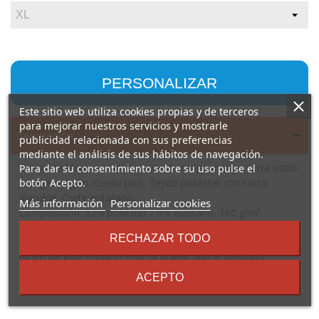
PERSONALIZAR
Este sitio web utiliza cookies propias y de terceros
para mejorar nuestros servicios y mostrarle
Descripción
publicidad relacionada con sus preferencias
mediante el análisis de sus hábitos de navegación.
Camiseta técnica multi-deporte de mujer manga corta estilo
Para dar su consentimiento sobre su uso pulse el
manga ranglan. Cuello pico. Tejido poliéster con tacto
botón Acepto.
algodón. Corte entallado.
sobre
Más información
Personalizar cookies
Composición: 92% poliéster / 8% elastano, 160 g/m².
los
Observaciones: Modelo transpirable de fácil secado. *Tacto
términos
RECHAZAR TODO
suave. *Etiqueta removible. *Tejido técnico. * En el color
y
negro de este modelo sólo se puede aplicar bordado,
condiciones
ningún otro reproceso.
ACEPTO