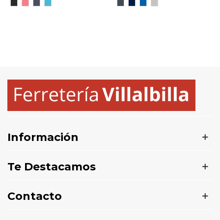
NEGRO
CORAL
AZUL
TURQUESA
Negro
MARINO
ROYAL
GRIS
VIGORE
FLUOR
MARINO
VIGORE
VIGORE
VIGORE
VIGORE
Información
Te Destacamos
Contacto