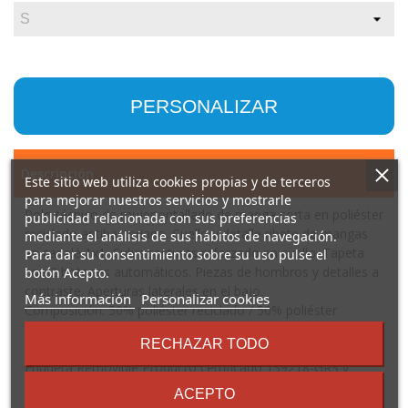
PERSONALIZAR
Descripción
Este sitio web utiliza cookies propias y de terceros
para mejorar nuestros servicios y mostrarle
Polo técnico de mujer entallado de manga corta en poliéster
publicidad relacionada con sus preferencias
reciclado antibacteriano. Cuello y detalle ribete de mangas
mediante el análisis de sus hábitos de navegación.
en canalé 1x1. Cubrecosturas reforzado en cuello. Tapeta
Para dar su consentimiento sobre su uso pulse el
con 2 botones automáticos. Piezas de hombros y detalles a
botón Acepto.
contraste. Aperturas laterales en el bajo.
sobre
Más información
Personalizar cookies
Composición: 50% poliéster reciclado / 50% poliéster
los
antibacteriano,140 g/m². Color 0102: 150 g/m²
términos
RECHAZAR TODO
Observaciones: *Tejido Reciclado * Tejido Antibacteriano *
y
Etiqueta Removible Producto certificado 139218-GRS y
condiciones
Antibacterial
ACEPTO