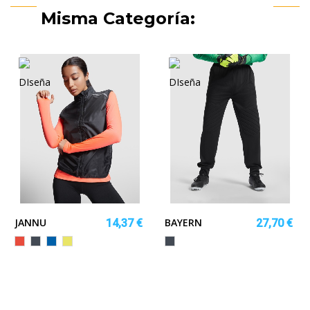
Misma Categoría:
JANNU
BAYERN
14,37 €
27,70 €
MO
/PLOMO
Rojo
Negro
ROYAL
AMARILLO
Negro
FLUOR