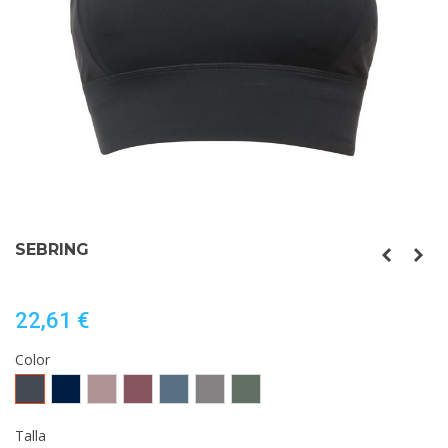
SEBRING
22,61 €
Color
Negro
MARINO
NUDE
ROJO
AZUL
GRIS
VERDE
BAYA
TORMENTA
CLARO
LAUREL
Talla