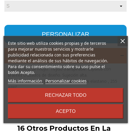
PERSONALIZAR
Este sitio web utiliza cookies propias y de terceros
para mejorar nuestros servicios y mostrarle
publicidad relacionada con sus preferencias
Descripción
mediante el análisis de sus hábitos de navegación.
Para dar su consentimiento sobre su uso pulse el
Top técnico de mujer. Tejido transpirable. Espalda con
botón Acepto.
tirantes cruzados de diseño. Sujeción alta.
sobre
Más información
Personalizar cookies
Composición: 75% poliéster reciclado, 25% elastano , 255
los
g/m².
términos
Observaciones: * Etiqueta removible. * Tejido técnico.
RECHAZAR TODO
y
condiciones
ACEPTO
16 Otros Productos En La