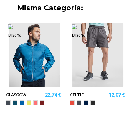
Misma Categoría:
GLASGOW
CELTIC
22,74 €
12,07 €
DE
Negro
AZUL
ROYAL
AMARILLO
CORAL
BORGOÑA
Rojo
Negro
MARINO
NEGRO
ECHO
LUZ
FLUOR
FLUOR
VIGORE
DE
LUNA