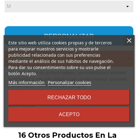
PERSONALIZAR
Este sitio web utiliza cookies propias y de terceros
para mejorar nuestros servicios y mostrarle
publicidad relacionada con sus preferencias
Descripción
mediante el análisis de sus hábitos de navegación.
Para dar su consentimiento sobre su uso pulse el
Pantalón corto de portero unisex, con inserciones laterales
botón Acepto.
acolchadas y cinturilla elástica con cordón interior ajustable.
sobre
Más información
Personalizar cookies
Composición: 100% poliéster, 250 g/m².
los
Observaciones: *Etiqueta removible. *Tejido técnico.
términos
RECHAZAR TODO
*Modelo transpirable.
y
condiciones
ACEPTO
16 Otros Productos En La