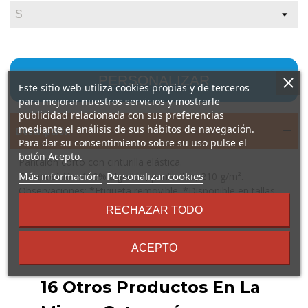
PERSONALIZAR
Este sitio web utiliza cookies propias y de terceros
para mejorar nuestros servicios y mostrarle
publicidad relacionada con sus preferencias
mediante el análisis de sus hábitos de navegación.
Descripción
Para dar su consentimiento sobre su uso pulse el
botón Acepto.
Pantalón corto con cinturilla elástica.
sobre
Más información
Personalizar cookies
Composición: 100% algodón, punto liso, 210 g/m².
los
Observaciones: *Etiqueta removible. *Disponible en tallas
términos
infantiles.
RECHAZAR TODO
y
condiciones
ACEPTO
16 Otros Productos En La