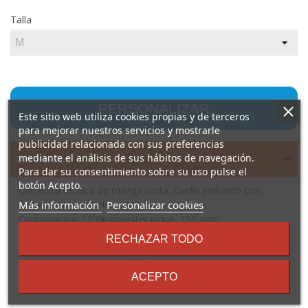
Talla
PERSONALIZAR
Este sitio web utiliza cookies propias y de terceros
para mejorar nuestros servicios y mostrarle
publicidad relacionada con sus preferencias
mediante el análisis de sus hábitos de navegación.
Descripción
Para dar su consentimiento sobre su uso pulse el
botón Acepto.
Camiseta técnica de manga corta. Cuello redondo con
sobre
Más información
Personalizar cookies
cubrecosturas. Corte entallado.
los
Composición: 100% poliéster piqué, 150 g/m².
términos
Observaciones: *Tejido transpirable fácil lavado y secado.
RECHAZAR TODO
y
*Etiqueta removible. *Tejido técnico. *Factor de protección
condiciones
ultravioleta según color. *Dúo concept.
ACEPTO