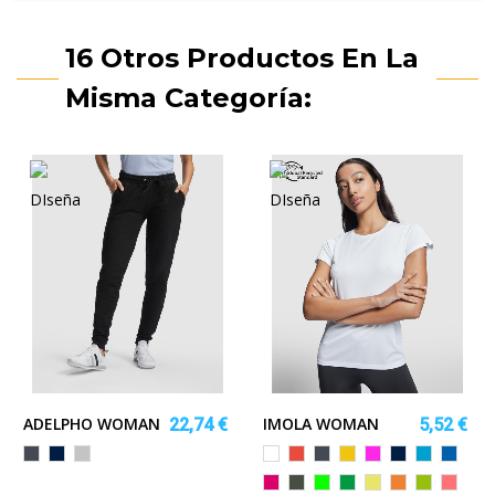
16 Otros Productos En La
Misma Categoría:
ADELPHO WOMAN
IMOLA WOMAN
22,74 €
5,52 €
Negro
MARINO
GRIS
Blanco
Rojo
Negro
Amarillo
Morado
MARINO
TURQUES
ROYAL
VIGORE
ROSETON
PLOMO
VERDE
VERDE
AMARILLO
NARANJA
LIMA
CORAL