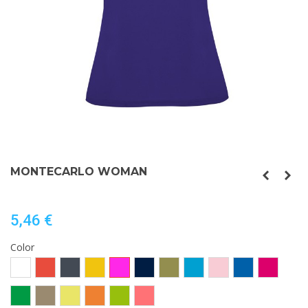
MONTECARLO WOMAN
5,46 €
Color
Blanco
Rojo
Negro
Amarillo
Morado
MARINO
VERDE
TURQUESA
ROSA
ROYAL
ROSETON
MILITAR
CLARO
VERDE
ARENA
AMARILLO
NARANJA
LIMA
CORAL
HELECHO
OSCURO
FLUOR
FLUOR
FLUOR