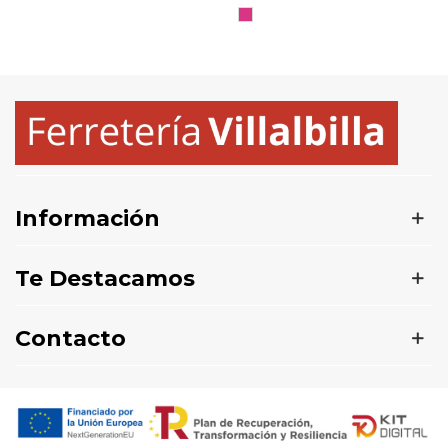
OSCURO
FLUOR
HELECHO
FLUOR
FLUOR
FLUOR
ROSA
FLUOR
Información
Te Destacamos
Contacto