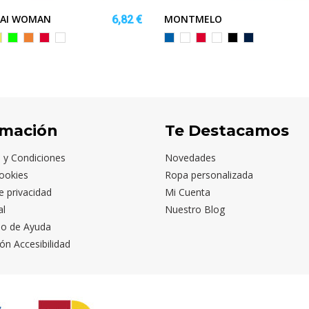
AI WOMAN
MONTMELO
6,82 €
PLOMO
QUESA/PLOMO
MARILLO
VERDE
NARANJA
ROJO/PLOMO
BLANCO/PLOMO
ROYAL/BLANCO
BLANCO/NEGRO
ROJO/BLANCO
BLANCO/ROYAL
NEGRO/LIMA
MARINO/CELE
URO
LUOR/
FLUOR/NEGRO
FLUOR/NEGRO
OSCURO
OSCURO
EGRO
rmación
Te Destacamos
 y Condiciones
Novedades
ookies
Ropa personalizada
de privacidad
Mi Cuenta
al
Nuestro Blog
io de Ayuda
ón Accesibilidad