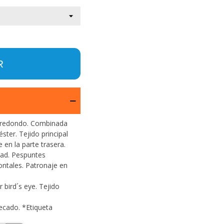
R
o redondo. Combinada
ster. Tejido principal
le en la parte trasera.
dad. Pespuntes
ntales. Patronaje en
 bird´s eye. Tejido
ecado. *Etiqueta