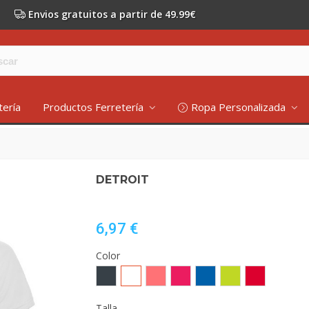
Envios gratuitos a partir de 49.99€
tería
Productos Ferretería
Ropa Personalizada
DETROIT
6,97 €
Color
EBANO/NEGRO
BLANCO/TURQUESA
CORAL
FUCSIA/NEGRO
ROYAL/ROYAL
LIMA
ROJO/ROJO
FLUOR/NEGRO
CLARO
PUNCH/NEGRO
CLARO
Talla