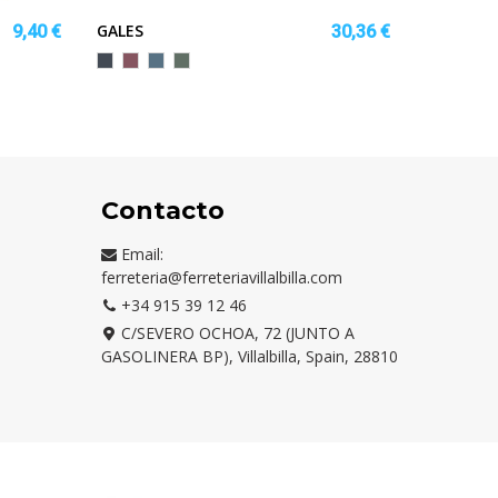
GALES
EVERTO
9,40 €
30,36 €
STE
Negro
ROJO
AZUL
VERDE
Negro
EBAN
BAYA
TORMENTA
LAUREL
Contacto
Email:
ferreteria@ferreteriavillalbilla.com
+34 915 39 12 46
C/SEVERO OCHOA, 72 (JUNTO A
GASOLINERA BP), Villalbilla, Spain, 28810