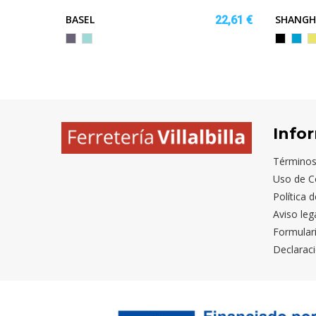
BASEL
SHANGH
32,78 €
22,61 €
LILA
VERDE
NEGRO/
TUR
A
MENTA
OSCURO
OSC
F
N
Info
Términos
Uso de C
Política 
Aviso leg
Formular
Declaraci