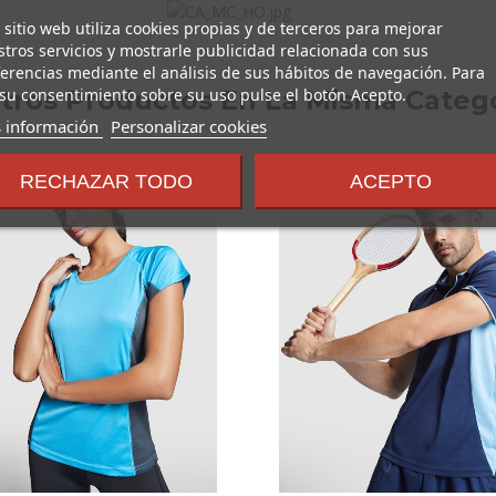
 sitio web utiliza cookies propias y de terceros para mejorar
tros servicios y mostrarle publicidad relacionada con sus
erencias mediante el análisis de sus hábitos de navegación. Para
su consentimiento sobre su uso pulse el botón Acepto.
Otros Productos En La Misma Catego
sobre
 información
Personalizar cookies
los
términos
RECHAZAR TODO
ACEPTO
y
condiciones