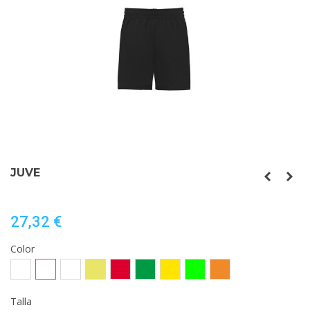
JUVE
27,32 €
Color
BLANCO/ROJO
BLANCO/NEGRO
BLANCO/ROYAL
AMARILLO
ROJO/MARINO
VERDE
AMARILLO/ROYAL
VERDE
NARANJA/NEGRO
FLUOR/
HELECHO/NEGRO
FLUOR/MARINO
NEGRO
Talla