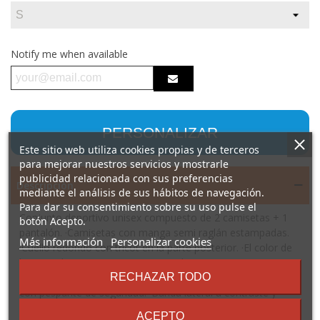
Notify me when available
PERSONALIZAR
Este sitio web utiliza cookies propias y de terceros
para mejorar nuestros servicios y mostrarle
publicidad relacionada con sus preferencias
Descripción
mediante el análisis de sus hábitos de navegación.
Para dar su consentimiento sobre su uso pulse el
Conjunto deportivo unisex compuesto de 2 camisetas + 1
botón Acepto.
pantalón. ·Camisetas con manga semi raglán estampadas.
sobre
Más información
Personalizar cookies
·Cuello redondo con tricot en la parte posterior. ·El color de
los
la segunda camiseta se compone de manera contraria.
términos
·Pantalón con cinturilla elástica con cordón interior a tono
RECHAZAR TODO
y
con pespunte de seguridad. ·Banda lateral a contraste y
condiciones
abertura lateral en el bajo del pantalón.
ACEPTO