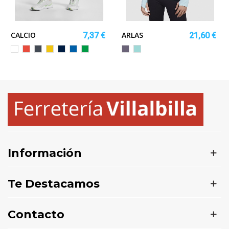
CALCIO
ARLAS
7,37 €
21,60 €
INO
NO
Blanco
Rojo
Negro
Amarillo
MARINO
ROYAL
VERDE
LILA
VERDE
HELECHO
MENTA
Información
Te Destacamos
Contacto