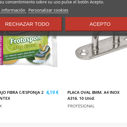
su consentimiento sobre su uso pulse el botón Acepto.
sobre
 información
Personalizar cookies
los
términos
RECHAZAR TODO
ACEPTO
y
condiciones
JO FIBRA C/ESPONJA 2
PLACA OVAL 8MM. A4 INOX
4,19 €
ONTEX
A316. 10 Unid.
X
PROFESIONAL