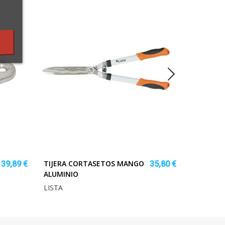
TIJERA CORTASETOS MANGO
CONTENE
39,89 €
35,80 €
ALUMINIO
C88 39x4
LISTA
CADENA8