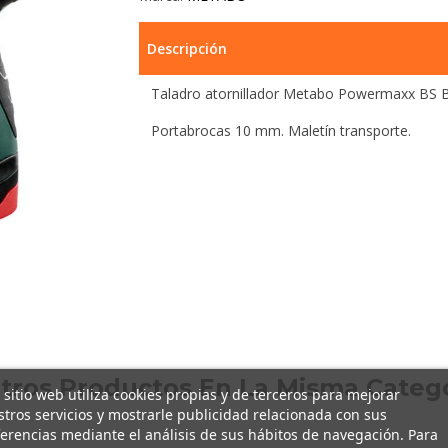
Descripción
Taladro atornillador Metabo Powermaxx BS B
Portabrocas 10 mm. Maletín transporte.
Otros Productos En La Misma Catego
 sitio web utiliza cookies propias y de terceros para mejorar
tros servicios y mostrarle publicidad relacionada con sus
erencias mediante el análisis de sus hábitos de navegación. Para