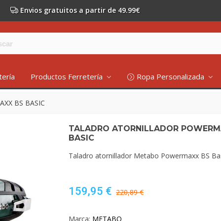
Envios gratuitos a partir de 49.99€
tería
Productos Ferretería
Ropa Personalizada
XX BS BASIC
TALADRO ATORNILLADOR POWERM
BASIC
Taladro atornillador Metabo Powermaxx BS Ba
159,95 €
220,89 €
Marca:
METABO