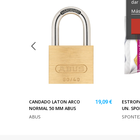
dar 
Más
CANDADO LATON ARCO
ESTROPA
34,93 €
19,09 €
NORMAL 50 MM ABUS
UN. SP
ABUS
SPONTE