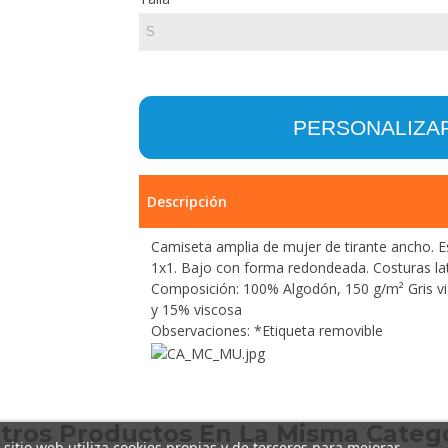
PERSONALIZA
Descripción
Camiseta amplia de mujer de tirante ancho. E
1x1. Bajo con forma redondeada. Costuras lat
Composición: 100% Algodón, 150 g/m² Gris v
y 15% viscosa
Observaciones: *Etiqueta removible
Otros Productos En La Misma Catego
 sitio web utiliza cookies propias y de terceros para mejorar