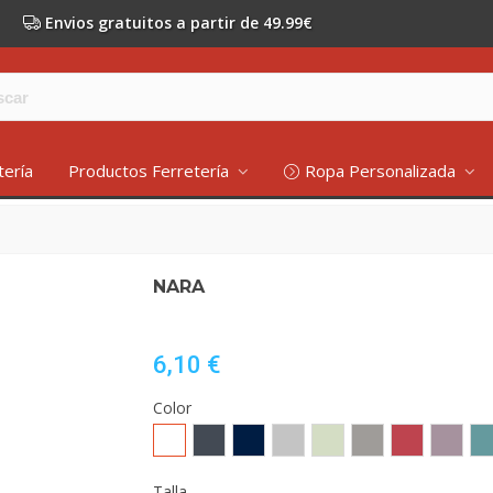
Envios gratuitos a partir de 49.99€
tería
Productos Ferretería
Ropa Personalizada
NARA
6,10 €
Color
Blanco
Negro
MARINO
GRIS
VERDE
OPALO
ROJO
LAVAND
AZ
VIGORE
MIST
CRISANTEMO
DU
Talla