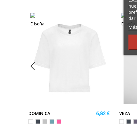
nues
pref
dar 
Más
DOMINICA
VEZA
4,65 €
6,82 €
Blanco
Negro
GRIS
AZUL
ROSA
Blanco
Negr
L
VIGORE
LAVADO
LADY
FLUOR