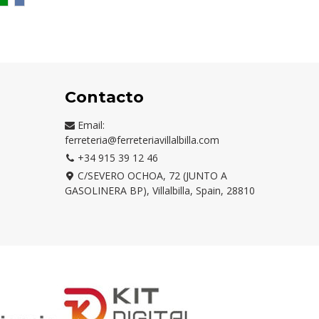
TE
UL
VERDE
AZUL
LMA
TROPICAL
RIVIERA
Contacto
Email:
ferreteria@ferreteriavillalbilla.com
+34 915 39 12 46
C/SEVERO OCHOA, 72 (JUNTO A
GASOLINERA BP), Villalbilla, Spain, 28810