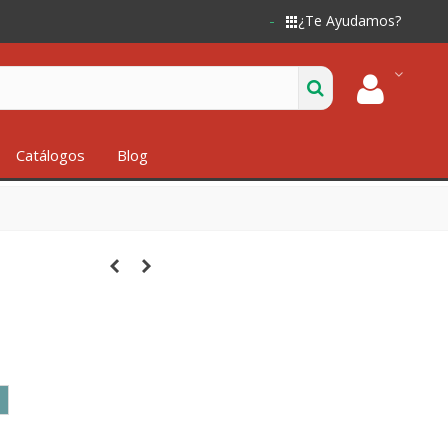
¿Te Ayudamos?
Catálogos
Blog
A
UL
STY