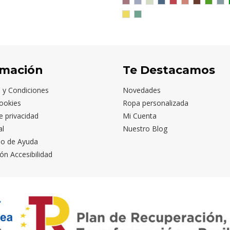
ROJO
AZUL
VERDE
AZUL
ROJO
NARANJA
CHOCOLA
VERDE
AZ
PÁLIDO
ZEN
MIST
DENIM
CRISANTEMO
CLAY
GRASS
CA
AMARILLO
MENTA
MAÍZ
OSCURO
rmación
Te Destacamos
 y Condiciones
Novedades
ookies
Ropa personalizada
de privacidad
Mi Cuenta
al
Nuestro Blog
io de Ayuda
ón Accesibilidad