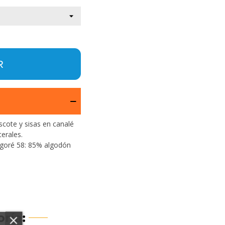
R
scote y sisas en canalé
erales.
igoré 58: 85% algodón
ría: