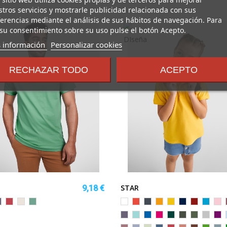
tros servicios y mostrarle publicidad relacionada con sus
erencias mediante el análisis de sus hábitos de navegación. Para
su consentimiento sobre su uso pulse el botón Acepto.
sobre
 información
Personalizar cookies
los
términos
RECHAZAR TODO
ACEPTO
y
condiciones
STAR
9,18 €
o
ILA
ROJO
VIGORE
MENTA
Blanco
Rojo
Negro
Naranja
Amarillo
MARINO
GRANATE
TURQU
RO
CRISANTEMO
MULTICOLOR
OSCURO
CL
LILA
VERDE
ROYAL
ROSETON
VERDE
PLOMO
VERDE
GRIS
PU
MENTA
BOTELLA
OSCURO
AVENTUR
VIGOR