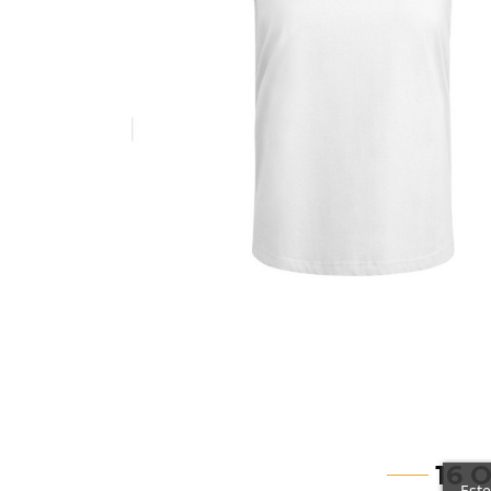
16 
Este