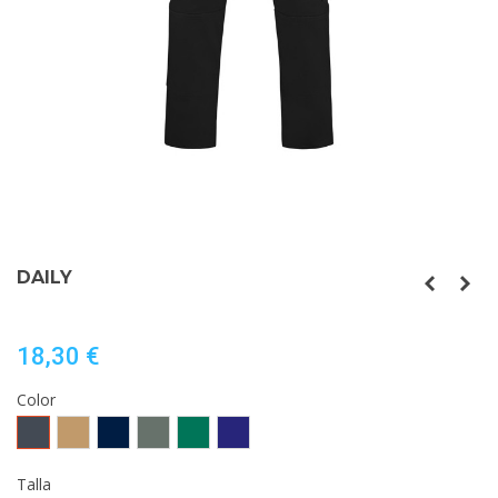
DAILY
18,30 €
Color
Negro
Camel
MARINO
PLOMO
VERDE
AZULINA
JARDÍN
Talla