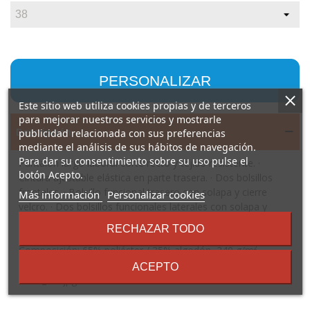
PERSONALIZAR
Este sitio web utiliza cookies propias y de terceros
para mejorar nuestros servicios y mostrarle
Descripción
publicidad relacionada con sus preferencias
mediante el análisis de sus hábitos de navegación.
Para dar su consentimiento sobre su uso pulse el
Pantalón largo laboral corte recto y tejido resistente. ·
botón Acepto.
Cintura ajustable elástica en parte trasera. · Dos bolsillos
frontales. · Bolsillo funcional trasero con solapa y cierre
sobre
Más información
Personalizar cookies
velcro. · Dos bolsillos funcionales laterales con solapa y
los
cierre velcro. · Refuerzo en entrepierna. · Doble tejido en
términos
RECHAZAR TODO
y
rodilleras.
condiciones
Composición: 65% poliéster / 35% algodón, 240 g/m².
Observaciones: *Duo Concept.
ACEPTO