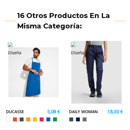
16 Otros Productos En La
Misma Categoría:
DUCASSE
DAILY WOMAN
5,08 €
18,30 €
Blanco
Rojo
Negro
Naranja
Amarillo
FUCSIA
ROYAL
VERDE
Negro
MARINO
PLOMO
HELECHO