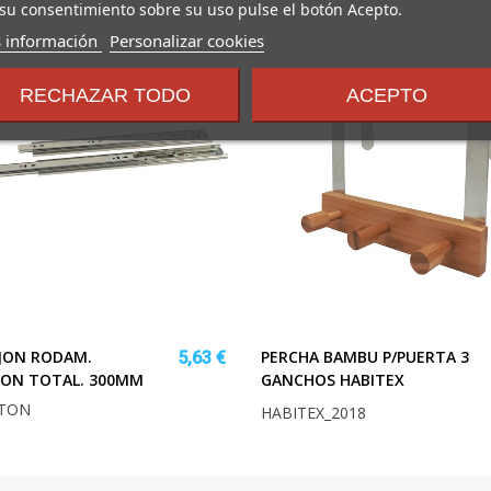
su consentimiento sobre su uso pulse el botón Acepto.
sobre
 información
Personalizar cookies
los
términos
RECHAZAR TODO
ACEPTO
y
condiciones
JON RODAM.
PERCHA BAMBU P/PUERTA 3
5,63 €
ION TOTAL. 300MM
GANCHOS HABITEX
TON
HABITEX_2018