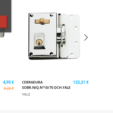
CERRADURA
PULVERI
4,95 €
123,21 €
SOBR.NIQ.Nº10/70 DCH.YALE
A BATERI
6,22 €
YALE
MATABI