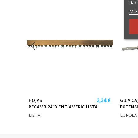
dar 
Más
HOJAS
GUIA CA
1,76 €
3,34 €
RECAMB.24"DIENT.AMERIC.LISTA
EXTENS
LISTA
EUROLA