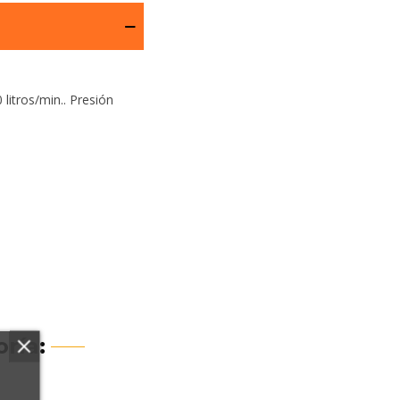
 litros/min.. Presión
ría: