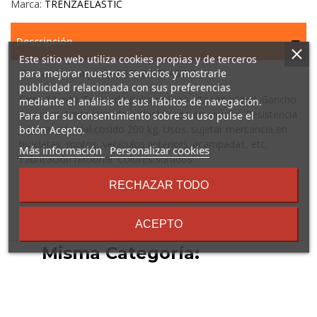
Marca:
TRENZAELASTIC
Descripción
Este sitio web utiliza cookies propias y de terceros
Goma elástica plana TRENZA ELASTIC
para mejorar nuestros servicios y mostrarle
publicidad relacionada con sus preferencias
Cinta 18 mm. Trenzado polipropileno alta tenacidad. Gancho
mediante el análisis de sus hábitos de navegación.
de acero 4 mm cincado y plastificado en caucho. Resistencia
Para dar su consentimiento sobre su uso pulse el
a la tracción del cosido 200 kg. Usos: sujetar mercancía en
botón Acepto.
bicicletas, motos, vehículos (interior), acampadas, etc.
sobre
Más información
Personalizar cookies
Fabricación nacional. Colores surtidos.
los
términos
RECHAZAR TODO
y
condiciones
16 Otros Productos En La
ACEPTO
Misma Categoría: