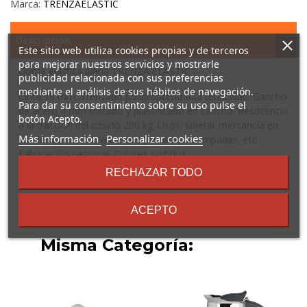
Marca:
TRENZAELASTIC
Descripción
Este sitio web utiliza cookies propias y de terceros
para mejorar nuestros servicios y mostrarle
Goma elástica plana TRENZA ELASTIC
publicidad relacionada con sus preferencias
mediante el análisis de sus hábitos de navegación.
Cinta 18 mm. Trenzado polipropileno alta tenacidad. Gancho
Para dar su consentimiento sobre su uso pulse el
de acero 4 mm cincado y plastificado en caucho. Resistencia
botón Acepto.
a la tracción del cosido 200 kg. Usos: sujetar mercancía en
sobre
Más información
Personalizar cookies
bicicletas, motos, vehículos (interior), acampadas, etc.
los
Fabricación nacional. Colores surtidos.
términos
RECHAZAR TODO
y
condiciones
ACEPTO
16 Otros Productos En La
Misma Categoría: