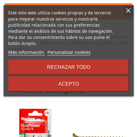
Descripción
Este sitio web utiliza cookies propias y de terceros
para mejorar nuestros servicios y mostrarle
publicidad relacionada con sus preferencias
Trampilla registro aluminio DESA 13 eco
mediante el análisis de sus hábitos de navegación.
Cartón yero hidrófugo. Cierre perimetral. Apertura mediante
Para dar su consentimiento sobre su uso pulse el
clips metálicos. Retención tapa mediante mosquetón y cable
botón Acepto.
metálico.
sobre
Más información
Personalizar cookies
los
términos
RECHAZAR TODO
y
condiciones
16 Otros Productos En La
ACEPTO
Misma Categoría: