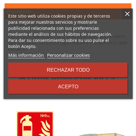
Descripción
Este sitio web utiliza cookies propias y de terceros
para mejorar nuestros servicios y mostrarle
Trampilla registro aluminio DESA 13 eco
publicidad relacionada con sus preferencias
mediante el análisis de sus hábitos de navegación.
Cartón yero hidrófugo. Cierre perimetral. Apertura mediante
Para dar su consentimiento sobre su uso pulse el
clips metálicos. Retención tapa mediante mosquetón y cable
botón Acepto.
metálico.
sobre
Más información
Personalizar cookies
los
términos
RECHAZAR TODO
y
16 Otros Productos En La
condiciones
ACEPTO
Misma Categoría: