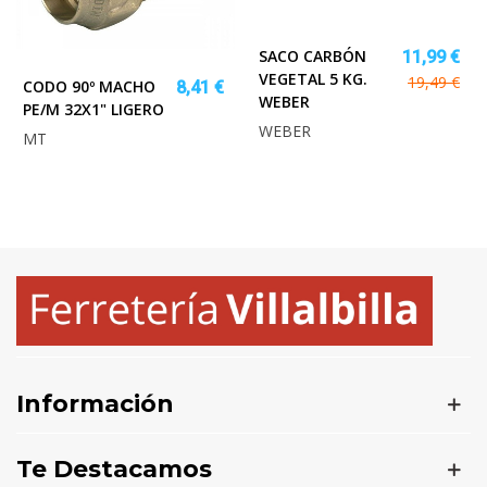
SACO CARBÓN
11,99 €
VEGETAL 5 KG.
19,49 €
CODO 90º MACHO
8,41 €
WEBER
PE/M 32X1" LIGERO
WEBER
MT
Información
Te Destacamos