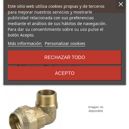
Descripción
Este sitio web utiliza cookies propias y de terceros
para mejorar nuestros servicios y mostrarle
publicidad relacionada con sus preferencias
Pernio EQUAL BI-90RI
mediante el análisis de sus hábitos de navegación.
Acero inox. 90x65x2,5 mm. Cantos redondeados.
Para dar su consentimiento sobre su uso pulse el
botón Acepto.
sobre
Más información
Personalizar cookies
los
términos
16 Otros Productos En La
RECHAZAR TODO
y
Misma Categoría:
condiciones
ACEPTO