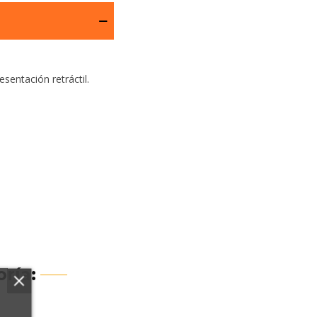
sentación retráctil.
ría: