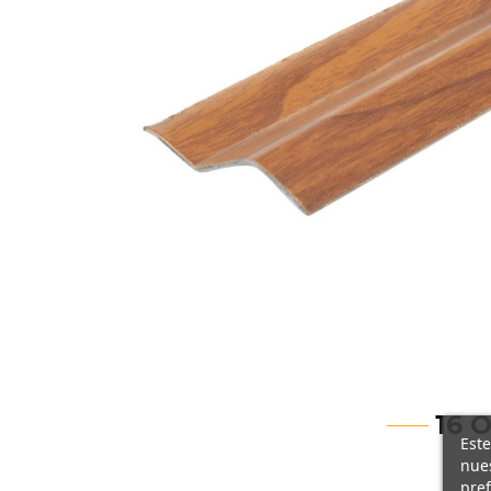
16 
Este
nues
pref