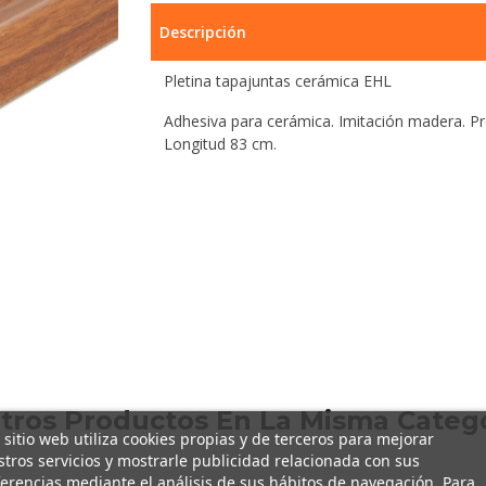
Descripción
Pletina tapajuntas cerámica EHL
Adhesiva para cerámica. Imitación madera. Pre
Longitud 83 cm.
Otros Productos En La Misma Catego
 sitio web utiliza cookies propias y de terceros para mejorar
tros servicios y mostrarle publicidad relacionada con sus
erencias mediante el análisis de sus hábitos de navegación. Para