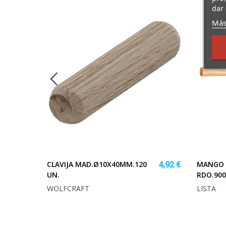
dar 
Más
CLAVIJA MAD.Ø10X40MM.120
MANGO 
21,73 €
4,92 €
UN.
RDO.90
WOLFCRAFT
LISTA