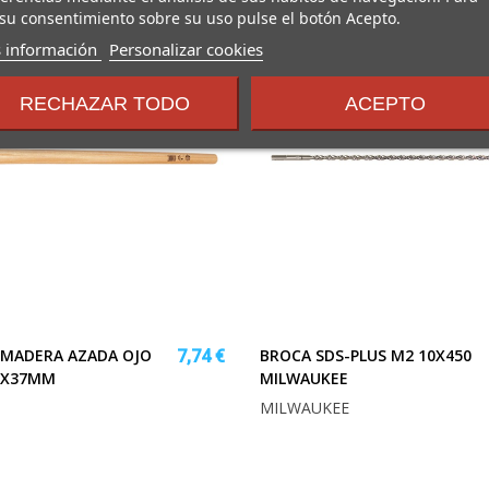
su consentimiento sobre su uso pulse el botón Acepto.
sobre
 información
Personalizar cookies
los
términos
RECHAZAR TODO
ACEPTO
y
condiciones
MADERA AZADA OJO
BROCA SDS-PLUS M2 10X450
7,74 €
0X37MM
MILWAUKEE
MILWAUKEE