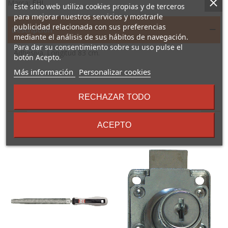
Marca:
EHL
Este sitio web utiliza cookies propias y de terceros
para mejorar nuestros servicios y mostrarle
publicidad relacionada con sus preferencias
Descripción
mediante el análisis de sus hábitos de navegación.
Para dar su consentimiento sobre su uso pulse el
Adhesiva. Longitud 83 cm.
botón Acepto.
sobre
Más información
Personalizar cookies
los
términos
RECHAZAR TODO
16 Otros Productos En La
y
condiciones
Misma Categoría:
ACEPTO