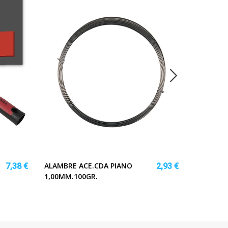
ALAMBRE ACE.CDA PIANO
CORTINA
7,38 €
2,93 €
1,00MM.100GR.
180X200
HABITEX_