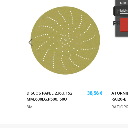
dar 
Más
DISCOS PAPEL 236U,152
ATORNI
84,90 €
38,56 €
MM,600LG,P500. 50U
RAI20-B
104,15 €
3M
RATIOPR