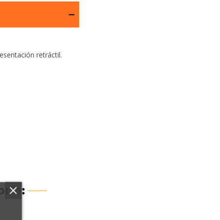
sentación retráctil.
ría: