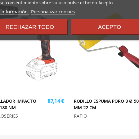
su consentimiento sobre su uso pulse el botón Acepto.
sobre
 información
Personalizar cookies
los
términos
RECHAZAR TODO
ACEPTO
y
condiciones
LLADOR IMPACTO
RODILLO ESPUMA PORO 3 Ø 50
87,14 €
 180 NM
MM 22 CM
OSERIES
RATIO