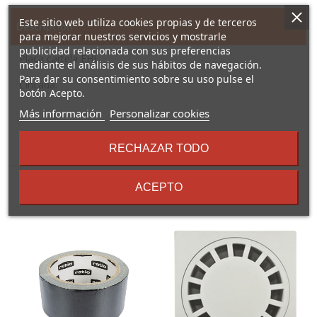
Este sitio web utiliza cookies propias y de terceros
Descripción
para mejorar nuestros servicios y mostrarle
publicidad relacionada con sus preferencias
Placa cartela EHL
mediante el análisis de sus hábitos de navegación.
Para dar su consentimiento sobre su uso pulse el
Cincada.
botón Acepto.
sobre
Más información
Personalizar cookies
los
términos
RECHAZAR TODO
16 Otros Productos En La
y
condiciones
Misma Categoría:
ACEPTO