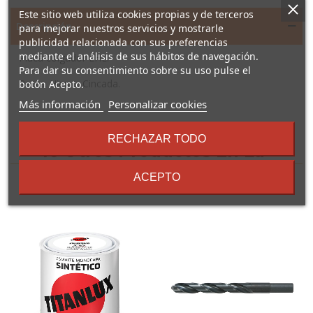
Este sitio web utiliza cookies propias y de terceros
Descripción
para mejorar nuestros servicios y mostrarle
publicidad relacionada con sus preferencias
mediante el análisis de sus hábitos de navegación.
Placa colgador EHL.
Para dar su consentimiento sobre su uso pulse el
Recta. Hierro. Cincada.
botón Acepto.
sobre
Más información
Personalizar cookies
los
términos
RECHAZAR TODO
y
16 Otros Productos En La
condiciones
Misma Categoría:
ACEPTO