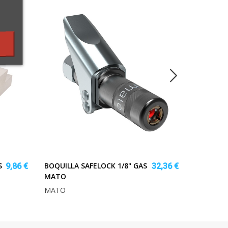
S
BOQUILLA SAFELOCK 1/8" GAS
ESTAÑO 
9,86 €
32,36 €
MATO
2MM.100
MATO
RATIO