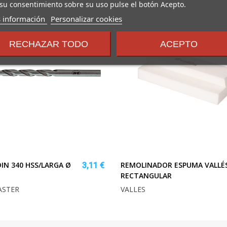
su consentimiento sobre su uso pulse el botón Acepto.
sobre
 información
Personalizar cookies
los
términos
RECHAZAR TODO
ACEPTO
y
condiciones
IN 340 HSS/LARGA Ø
REMOLINADOR ESPUMA VALLÉ
3,11 €
RECTANGULAR
ASTER
VALLES