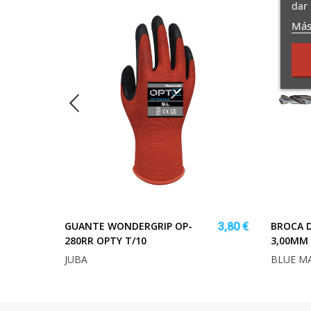
dar 
Más
MA
GUANTE WONDERGRIP OP-
BROCA D
8,69 €
3,80 €
280RR OPTY T/10
3,00MM
JUBA
BLUE M