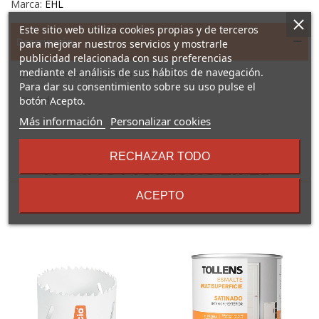
Marca:
EHL
Este sitio web utiliza cookies propias y de terceros
Descripción
para mejorar nuestros servicios y mostrarle
publicidad relacionada con sus preferencias
mediante el análisis de sus hábitos de navegación.
Escuadra metálica punta recta EHL
Para dar su consentimiento sobre su uso pulse el
Cincada.
botón Acepto.
sobre
Más información
Personalizar cookies
los
términos
RECHAZAR TODO
y
16 Otros Productos En La
condiciones
Misma Categoría:
ACEPTO