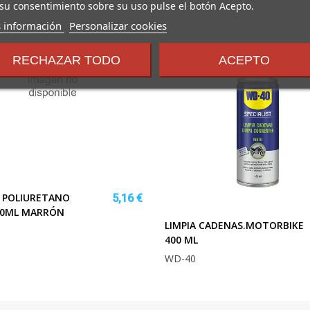
su consentimiento sobre su uso pulse el botón Acepto.
sobre
 información
Personalizar cookies
los
términos
RECHAZAR TODO
ACEPTO
y
condiciones
A POLIURETANO
5,16 €
300ML MARRÓN
LIMPIA CADENAS.MOTORBIKE
400 ML
WD-40