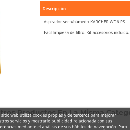
Descripción
Aspirador seco/húmedo KARCHER WD6 PS
Fácil limpieza de filtro. Kit accesorios incluido.
Otros Productos En La Misma Catego
 sitio web utiliza cookies propias y de terceros para mejorar
tros servicios y mostrarle publicidad relacionada con sus
erencias mediante el análisis de sus hábitos de navegación. Para