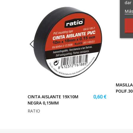
dar 
Más
MASILL
2,05 €
POLIF.
CINTA AISLANTE 19X10M
0,60 €
NEGRA 0,15MM
RATIO