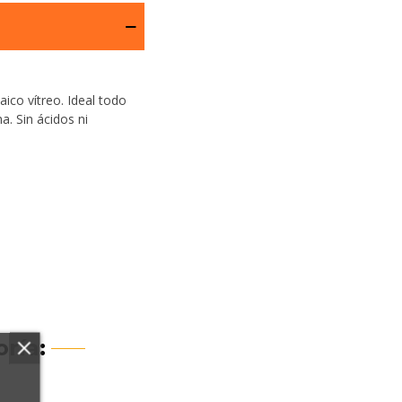
ico vítreo. Ideal todo
a. Sin ácidos ni
ría: