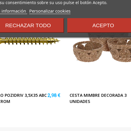
su consentimiento sobre su uso pulse el botón Acepto.
sobre
 información
Personalizar cookies
los
términos
RECHAZAR TODO
ACEPTO
y
condiciones
O POZIDRIV 3,5X35 ABC
CESTA MIMBRE DECORADA 3
2,98 €
ICROM
UNIDADES