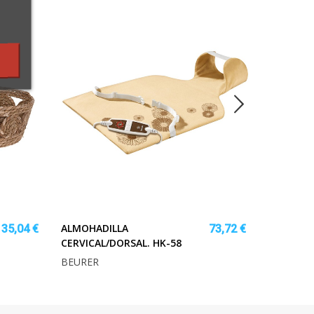
ALMOHADILLA
PASADOR
35,04 €
73,72 €
CERVICAL/DORSAL. HK-58
H.NIQUEL
BEURER
EHL