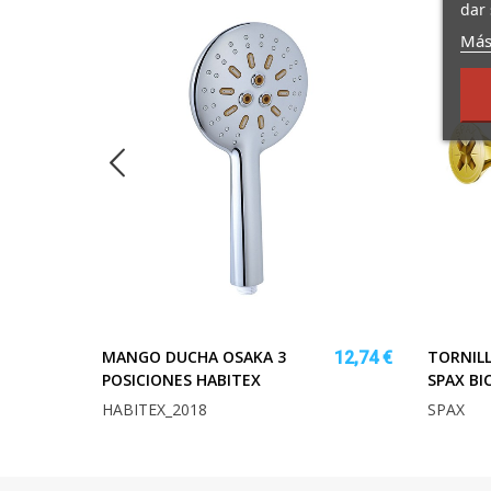
dar 
Más
MANGO DUCHA OSAKA 3
TORNILL
142,61 €
12,74 €
POSICIONES HABITEX
SPAX B
HABITEX_2018
SPAX