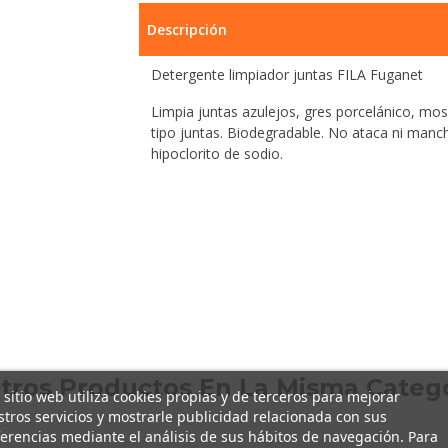
Descripción
Detergente limpiador juntas FILA Fuganet
Limpia juntas azulejos, gres porcelánico, mosa
tipo juntas. Biodegradable. No ataca ni manch
hipoclorito de sodio.
Otros Productos En La Misma Catego
 sitio web utiliza cookies propias y de terceros para mejorar
tros servicios y mostrarle publicidad relacionada con sus
erencias mediante el análisis de sus hábitos de navegación. Para