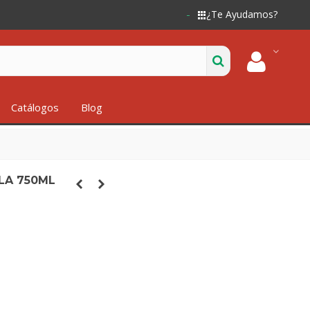
¿Te Ayudamos?
Catálogos
Blog
LA 750ML