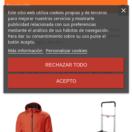
Descripción
Este sitio web utiliza cookies propias y de terceros
para mejorar nuestros servicios y mostrarle
Protector juntas FILA FugaProof
publicidad relacionada con sus preferencias
Protege, sanea juntas cementosas. Elimina suciedad. Evita
mediante el análisis de sus hábitos de navegación.
absorción agua, manchas orgánicas. Ideal todo tipo juntas.
Para dar su consentimiento sobre su uso pulse el
Producto ecológico. Sin olor.
botón Acepto.
sobre
Más información
Personalizar cookies
los
términos
RECHAZAR TODO
y
16 Otros Productos En La
condiciones
Misma Categoría:
ACEPTO