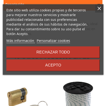
Descripción
Este sitio web utiliza cookies propias y de terceros
para mejorar nuestros servicios y mostrarle
Quita óxido FILA No Rust
publicidad relacionada con sus preferencias
Elimina manchas óxido superficial. Fórmula sin ácidos, ideal
mediante el análisis de sus hábitos de navegación.
para superficies delicadas. Composición viscosa. Eficaz en
Para dar su consentimiento sobre su uso pulse el
solo 15 minutos.
botón Acepto.
sobre
Más información
Personalizar cookies
los
términos
RECHAZAR TODO
y
16 Otros Productos En La
condiciones
Misma Categoría:
ACEPTO