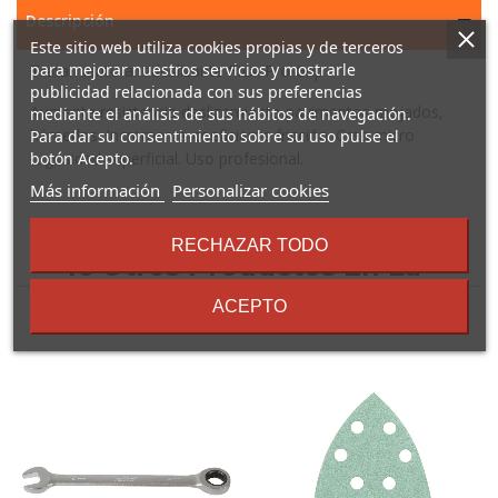
Descripción
Este sitio web utiliza cookies propias y de terceros
para mejorar nuestros servicios y mostrarle
Tratamiento antideslizante FILA Pro Grip
publicidad relacionada con sus preferencias
Aumenta resistencia deslizamiento pavimentos mojados,
mediante el análisis de sus hábitos de navegación.
húmedos. Incrementa coeficiente fricción. Crea micro
Para dar su consentimiento sobre su uso pulse el
rugosidad superficial. Uso profesional.
botón Acepto.
sobre
Más información
Personalizar cookies
los
términos
RECHAZAR TODO
y
16 Otros Productos En La
condiciones
Misma Categoría:
ACEPTO