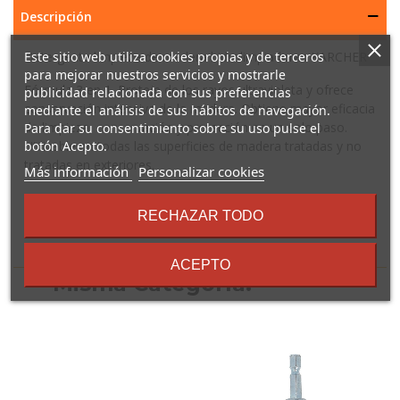
Descripción
Detergente limpieza de madera hidrolimpiadoras KARCHER
Este sitio web utiliza cookies propias y de terceros
para mejorar nuestros servicios y mostrarle
Fórmula 3 en 1. Proteje de los rayos ultravioleta y ofrece
publicidad relacionada con sus preferencias
conservación intensiva de la madera. Obtiene mayor eficacia
mediante el análisis de sus hábitos de navegación.
de limpieza, conservación y protección en un solo paso.
Para dar su consentimiento sobre su uso pulse el
Utilizable en todas las superficies de madera tratadas y no
botón Acepto.
tratadas en exteriores.
sobre
Más información
Personalizar cookies
los
términos
RECHAZAR TODO
y
condiciones
16 Otros Productos En La
ACEPTO
Misma Categoría: