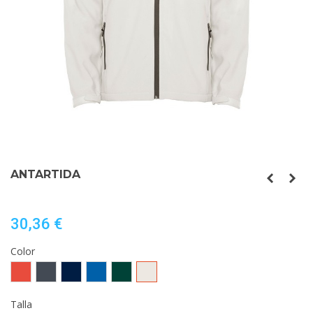
ANTARTIDA
30,36 €
Color
Rojo
Negro
MARINO
ROYAL
VERDE
BLANCO
BOTELLA
PERLA
Talla