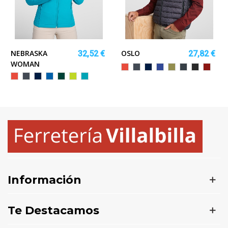
NEBRASKA
OSLO
32,52 €
27,82 €
WOMAN
Rojo
Negro
MARINO
AZUL
VERDE
EBANO
NEGRO
GRANA
ELECTRICO
MILITAR
VIGORE
Rojo
Negro
MARINO
ROYAL
VERDE
LIMA
AGUAMARINA
BOTELLA
PUNCH
Información
Te Destacamos