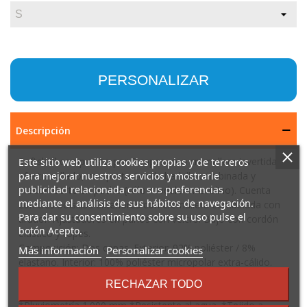
PERSONALIZAR
Descripción
Softshell compuesto por 2 capas, con cremallera invertida
Este sitio web utiliza cookies propias y de terceros
efecto sellado, con protector de barbilla combinada y
para mejorar nuestros servicios y mostrarle
publicidad relacionada con sus preferencias
tirador. Corte en pecho (sólo modelo masculino). Cuenta
mediante el análisis de sus hábitos de navegación.
con tres bolsillos exteriores con cremallera combinada con
Para dar su consentimiento sobre su uso pulse el
tirador. Ajustadores en puños con velcro. Bajo con cordón
botón Acepto.
elástico y topes.
Composición: Dos capas. Exterior: 92% poliéster / 8%
sobre
Más información
Personalizar cookies
elastano. Interior: 100% poliéster micropolar extra-cálido.
los
300 g/m².
términos
RECHAZAR TODO
y
Observaciones: *Manga ranglan sólo en modelo femenino.
condiciones
*Pluviometría 1.000 mm *Resistente al agua. *Tejido a