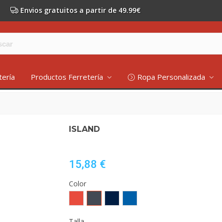
Envios gratuitos a partir de 49.99€
tería
Productos Ferretería
Ropa Personalizada
ISLAND
15,88 €
Color
Rojo
Negro
MARINO
ROYAL
Talla