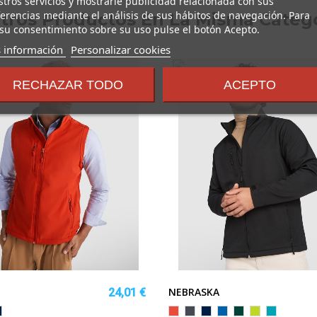
tros servicios y mostrarle publicidad relacionada con sus
erencias mediante el análisis de sus hábitos de navegación. Para
Otros Productos En La Misma Catego
su consentimiento sobre su uso pulse el botón Acepto.
sobre
 información
Personalizar cookies
los
términos
RECHAZAR TODO
ACEPTO
y
condiciones
NEBRASKA
24,01 €
o
ARINO
Rojo
Negro
MARINO
ROYAL
VERDE
LIMA
AGUAMAR