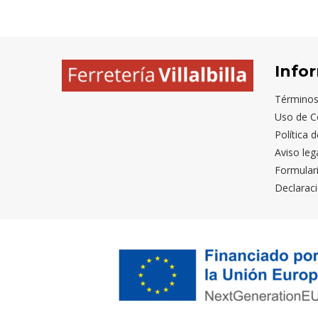
ARINO
ELECTRICO
MILITAR
VIGORE
Info
Términos
Uso de C
Política 
Aviso leg
Formular
Declaraci