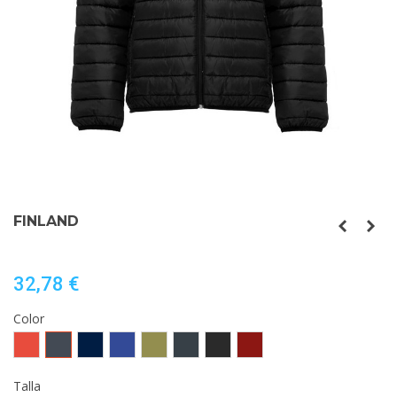
FINLAND
32,78 €
Color
Rojo
Negro
MARINO
AZUL
VERDE
EBANO
NEGRO
GRANATE
ELECTRICO
MILITAR
VIGORE
Talla