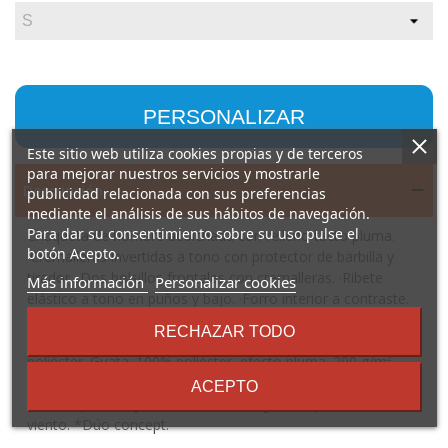
PERSONALIZAR
Este sitio web utiliza cookies propias y de terceros
para mejorar nuestros servicios y mostrarle
Descripción
publicidad relacionada con sus preferencias
mediante el análisis de sus hábitos de navegación.
Para dar su consentimiento sobre su uso pulse el
Chaqueta de hombre acolchada con relleno tacto pluma.
botón Acepto.
·Cremalleras invertidas a tono con protector de barbilla y
tirador. ·Dos bolsillos frontales con cremalleras. ·Ribete
sobre
Más información
Personalizar cookies
elástico a tono en puños y bajo. ·Forro interior a contraste.
los
·Prenda ligera y plegable
términos
RECHAZAR TODO
y
Composición: Exterior: 100% poliéster, 300T. Forro: 100%
condiciones
poliéster. Guata: 100% poliéster, efecto pluma. 290 g/m².
Observaciones: Prenda ligera y plegable. Corte entallado en
ACEPTO
modelo para mujer. *Resistente al agua. *A prueba de
viento. *Dúo concept.