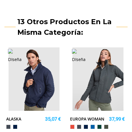
13 Otros Productos En La
Misma Categoría:
ALASKA
EUROPA WOMAN
35,07 €
37,99 €
Negro
MARINO
Rojo
Negro
MARINO
ROYAL
VERDE
PLOMO
BOTELLA
OSCURO