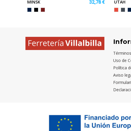
MINSK
UTAH
34,30 €
32,78 €
MARINO/ROYAL
NEGRO/NEGRO
BORGOÑA/NEGRO
Rojo
Negr
M
VIGORE
Info
Términos
Uso de C
Política 
Aviso leg
Formular
Declaraci