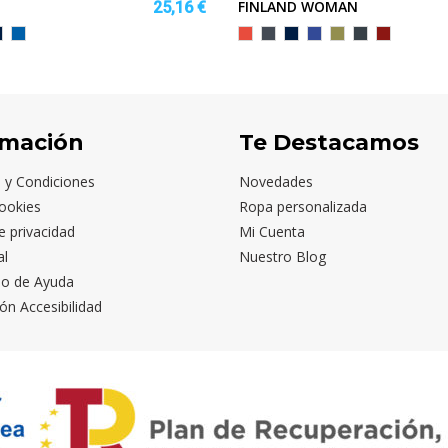
FINLAND WOMAN
25,16 €
o
ARINO
ROYAL
Rojo
Negro
MARINO
AZUL
VERDE
EBANO
GRANATE
ELECTRICO
MILITAR
rmación
Te Destacamos
 y Condiciones
Novedades
ookies
Ropa personalizada
de privacidad
Mi Cuenta
al
Nuestro Blog
io de Ayuda
ón Accesibilidad