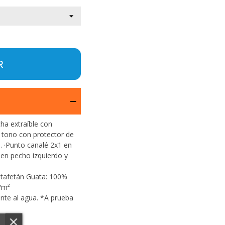
R
ha extraíble con
 a tono con protector de
ra. ·Punto canalé 2x1 en
 en pecho izquierdo y
, tafetán Guata: 100%
g/m²
ente al agua. *A prueba