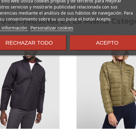
 sitio web utiliza cookies propias y de terceros para mejorar
tros servicios y mostrarle publicidad relacionada con sus
erencias mediante el análisis de sus hábitos de navegación. Para
su consentimiento sobre su uso pulse el botón Acepto.
Otros Productos En La Misma Catego
sobre
 información
Personalizar cookies
los
términos
RECHAZAR TODO
ACEPTO
y
condiciones