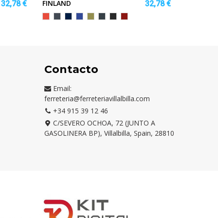
FINLAND
YUKON
32,78 €
32,78 €
Rojo
Negro
MARINO
AZUL
VERDE
EBANO
NEGRO
GRANATE
MARINO
ELECTRICO
MILITAR
VIGORE
Contacto
Email:
ferreteria@ferreteriavillalbilla.com
+34 915 39 12 46
C/SEVERO OCHOA, 72 (JUNTO A
GASOLINERA BP), Villalbilla, Spain, 28810