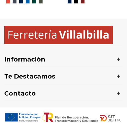
Rojo
Negro
MARINO
ROYAL
VERDE
PLOMO
MARINO/ROYAL
NEGRO/NEGRO
BORGOÑA/NEGRO
BOTELLA
OSCURO
VIGORE
Información
Te Destacamos
Contacto