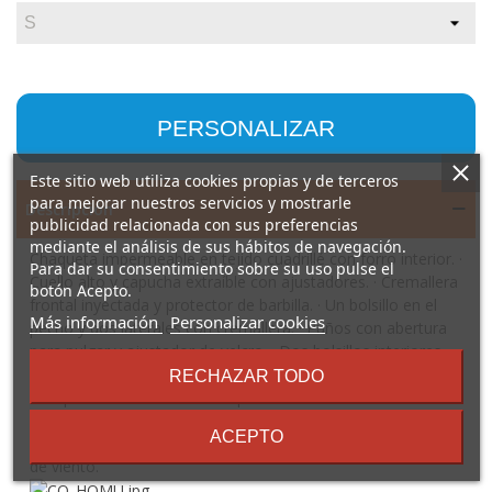
PERSONALIZAR
Este sitio web utiliza cookies propias y de terceros
para mejorar nuestros servicios y mostrarle
Descripción
publicidad relacionada con sus preferencias
mediante el análisis de sus hábitos de navegación.
Chaqueta impermeable en tejido cuadrillé con forro interior. ·
Para dar su consentimiento sobre su uso pulse el
Cuello alto y capucha extraíble con ajustadores. · Cremallera
botón Acepto.
frontal inyectada y protector de barbilla. · Un bolsillo en el
sobre
Más información
Personalizar cookies
pecho y dos laterales con cremallera. · Puños con abertura
los
para pulgar y ajustador de velcro. · Dos bolsillos interiores
términos
con velcro. · Ajustadores en interior del bajo.
RECHAZAR TODO
y
Composición: Exterior: 100% poliéster cuadrillé. Forro: 100%
condiciones
poliéster. 300 g/m².
ACEPTO
Observaciones: *Modelo impermeable. *Modelo a prueba
de viento.