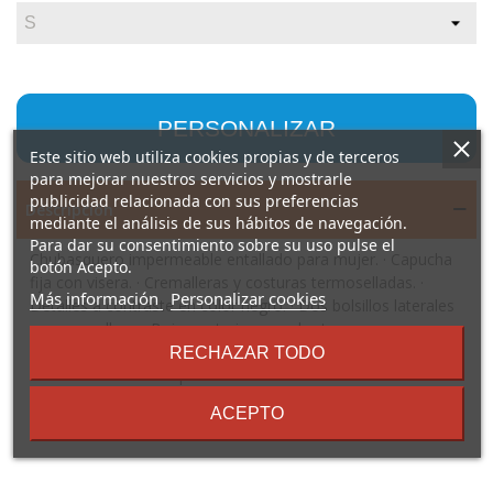
PERSONALIZAR
Este sitio web utiliza cookies propias y de terceros
para mejorar nuestros servicios y mostrarle
publicidad relacionada con sus preferencias
Descripción
mediante el análisis de sus hábitos de navegación.
Para dar su consentimiento sobre su uso pulse el
Chubasquero impermeable entallado para mujer. · Capucha
botón Acepto.
fija con visera. · Cremalleras y costuras termoselladas. ·
sobre
Más información
Personalizar cookies
Detalles a contraste en color negro. · Dos bolsillos laterales
los
con cremallera. · Bajo posterior con abertura.
términos
Composición: 100% poliéster, PU, 210 g/m².
RECHAZAR TODO
y
Observaciones: * Etiqueta removible. * Modelo
condiciones
impermeable. * Dúo concept.
ACEPTO