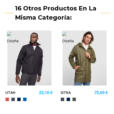
16 Otros Productos En La
Misma Categoría:
UTAH
SITKA
25,16 €
73,69 €
NATE
Rojo
Negro
MARINO
ROYAL
Negro
MARINO
VERDE
MILITAR
OSCURO