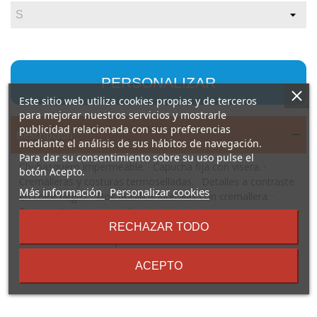
PERSONALIZAR
Este sitio web utiliza cookies propias y de terceros
para mejorar nuestros servicios y mostrarle
publicidad relacionada con sus preferencias
Descripción
mediante el análisis de sus hábitos de navegación.
Para dar su consentimiento sobre su uso pulse el
Chubasquero impermeable. · Capucha fija con visera. ·
botón Acepto.
Cremalleras y costuras termoselladas. · Detalles a contraste
sobre
Más información
Personalizar cookies
en color negro. · Dos bolsillos laterales con cremallera. ·
los
Bajo posterior con apertura.
términos
Composición: 100% poliéster, PU, 210 g/m².
RECHAZAR TODO
y
Observaciones: * Etiqueta removible. * Modelo
condiciones
impermeable. * Dúo concept.
ACEPTO