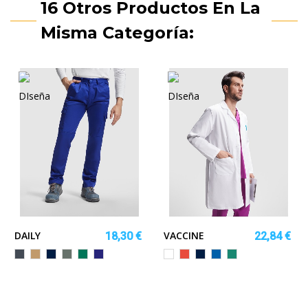
16 Otros Productos En La
Misma Categoría:
DAILY
VACCINE
18,30 €
22,84 €
Negro
Camel
MARINO
PLOMO
VERDE
AZULINA
Blanco
Rojo
MARINO
ROYAL
VERDE
JARDÍN
LAB