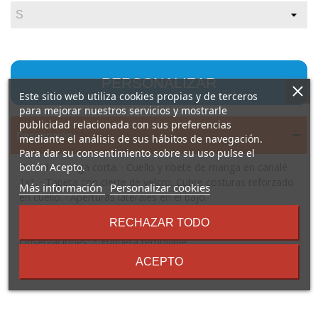
PERSONALIZAR
Este sitio web utiliza cookies propias y de terceros
para mejorar nuestros servicios y mostrarle
publicidad relacionada con sus preferencias
Descripción
mediante el análisis de sus hábitos de navegación.
Para dar su consentimiento sobre su uso pulse el
Polo de manga corta. · Cuello y ribete de manga en canalé
botón Acepto.
1x1. · Tapeta con cierre de velcro. Cubre costuras reforzado
sobre
Más información
Personalizar cookies
en cuello. · Aperturas laterales en el bajo.
los
Composición: 100% algodón, piqué. Color: 200 g/m² Blanco:
términos
RECHAZAR TODO
210 g/m²
y
Observaciones: * Etiqueta removible.
condiciones
ACEPTO