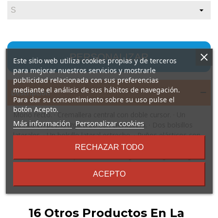
PERSONALIZAR
Este sitio web utiliza cookies propias y de terceros
para mejorar nuestros servicios y mostrarle
publicidad relacionada con sus preferencias
mediante el análisis de sus hábitos de navegación.
Descripción
Para dar su consentimiento sobre su uso pulse el
botón Acepto.
Mono recto. · Cremallera central con doble cursor. · Un
sobre
Más información
Personalizar cookies
bolsillo en pecho izquierdo con cremallera. · Dos bolsillos
los
laterales. · Un bolsillo lateral estrecho. · Puños elásticos con
términos
goma 1x1.
RECHAZAR TODO
y
Composición: 65% poliéster / 35% algodón, sarga, 200 g/m².
condiciones
Observaciones: * Etiqueta removible.
ACEPTO
16 Otros Productos En La