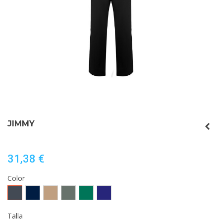
JIMMY
31,38 €
Color
Negro
MARINO
ARENA
PLOMO
VERDE
AZULINA
JARDÍN
Talla