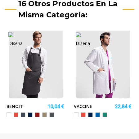
16 Otros Productos En La
Misma Categoría:
BENOIT
VACCINE
10,04 €
22,84 €
Blanco
Rojo
Negro
MARINO
GRANATE
ARENA
GRIS
Blanco
Rojo
MARINO
ROYAL
VERDE
OSCURO
OSCURO
LAB