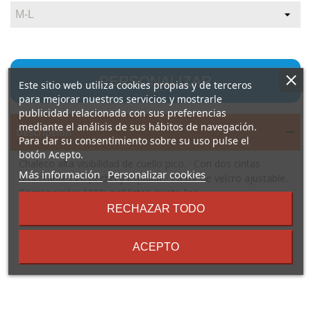
PERSONALIZAR
Este sitio web utiliza cookies propias y de terceros
para mejorar nuestros servicios y mostrarle
publicidad relacionada con sus preferencias
mediante el análisis de sus hábitos de navegación.
Descripción
Para dar su consentimiento sobre su uso pulse el
botón Acepto.
Chaleco alta visibilidad de cuello pico. · Con dos cintas
sobre
Más información
Personalizar cookies
reflectantes en pecho y espalda. · Cierre de velcro ajustable.
los
Composición: 100% poliéster, punto liso.
términos
Observaciones: Certificación CE según las normas: EN ISO
RECHAZAR TODO
y
13688:2013/A1:2021 EN ISO 20471:2013/A1:2017. Clase II.
condiciones
*Alta visibilidad. M/L (Antigua XL), XL/XXL.
ACEPTO