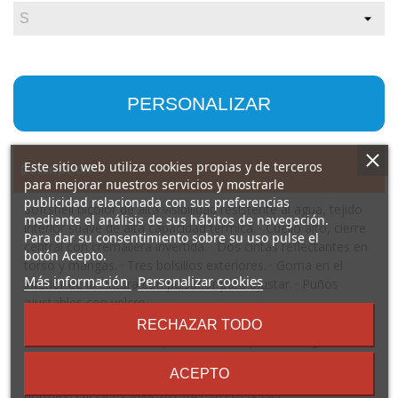
PERSONALIZAR
Este sitio web utiliza cookies propias y de terceros
Descripción
para mejorar nuestros servicios y mostrarle
publicidad relacionada con sus preferencias
Softshell bicolor de alta visibilidad resistente al agua, tejido
mediante el análisis de sus hábitos de navegación.
interior suave de alta capacidad térmica. · Cuello alto, cierre
Para dar su consentimiento sobre su uso pulse el
central con cremallera invertida. · Dos cintas reflectantes en
botón Acepto.
torso y mangas. · Tres bolsillos exteriores. · Goma en el
sobre
Más información
Personalizar cookies
interior de la cintura con pulsador para ajustar. · Puños
los
ajustables con velcro.
términos
Composición: Tres capas. Exterior: 92% poliéster / 8%
RECHAZAR TODO
y
elastano. Interior: 100% poliéster micropolar, 320 g/m².
condiciones
Observaciones: *Alta visibilidad. *Modelo resistente al agua.
ACEPTO
*Modelo a prueba de viento. Certificación CE según las
normas: EN ISO 13688:2013/A1:2021 EN ISO