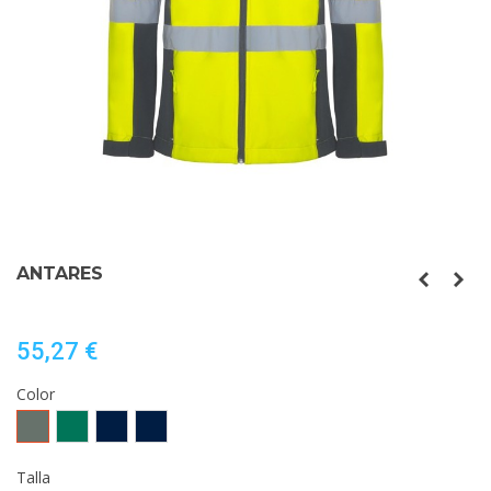
ANTARES
55,27 €
Color
PLOMO/AMARILLO
VERDE
MARINO/AMARILLO
MARINO/NARANJA
FLUOR
JARDÍN/AMARILLO
FLUOR
FLUOR
FLÚOR
Talla