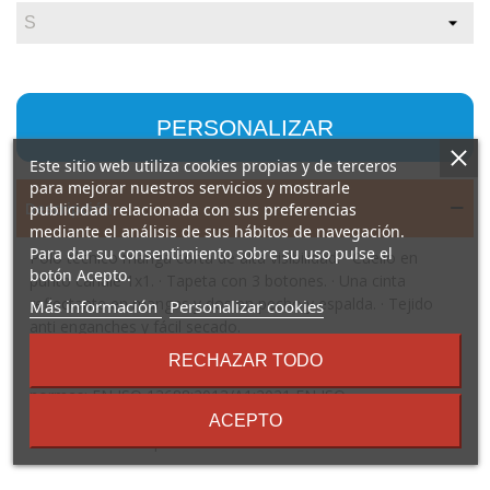
PERSONALIZAR
Este sitio web utiliza cookies propias y de terceros
para mejorar nuestros servicios y mostrarle
Descripción
publicidad relacionada con sus preferencias
mediante el análisis de sus hábitos de navegación.
Para dar su consentimiento sobre su uso pulse el
Polo técnico manga corta de alta visibilidad. · Cuello en
botón Acepto.
punto canalé 1x1. · Tapeta con 3 botones. · Una cinta
reflectante en mangas y dos en pecho y espalda. · Tejido
sobre
Más información
Personalizar cookies
anti enganches y fácil secado.
los
términos
Composición: 100% poliéster piqué, 170 g/m².
RECHAZAR TODO
y
Observaciones: *Bolsillo opcional. Certificación CE según las
condiciones
normas: EN ISO 13688:2013/A1:2021 EN ISO
20471:2013/A1:2017. Clase I: 55221 - 55223 - 52221 - 23221.
ACEPTO
Clase II: 221. *Etiqueta removible. *Alta visibilidad.