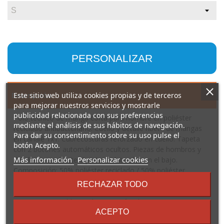
PERSONALIZAR
Descripción
Este sitio web utiliza cookies propias y de terceros
para mejorar nuestros servicios y mostrarle
publicidad relacionada con sus preferencias
Polo técnico de manga corta para hombre en poliéster
mediante el análisis de sus hábitos de navegación.
reciclado antibacteriano. Cuello y detalle ribete de mangas
Para dar su consentimiento sobre su uso pulse el
en canalé 1x1. Cubrecosturas reforzado en cuello. Tapeta
botón Acepto.
con 2 botones automáticos ocultos. Piezas de hombros y
sobre
Más información
Personalizar cookies
detalles a contraste. Aperturas laterales en el bajo.
los
Composición: 50% poliéster reciclado / 50% poliéster
términos
antibacteriano, 140 g/m². Color 0102: 150 g/m²
RECHAZAR TODO
y
Observaciones: *Tejido Reciclado * Tejido Antibacteriano *
condiciones
Etiqueta Removible Producto certificado 139218-GRS y
Antibacterial
ACEPTO