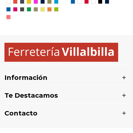
Blanco
Rojo
Negro
Amarillo
Morado
MARINO
VERDE
TURQUESA
ROYAL/BLANCO
BLANCO/NEGRO
ROJO/BLANCO
BLANCO/ROYAL
NEGRO/LIMA
MARINO/CELE
MILITAR
ROYAL
ROSETON
PLOMO
VERDE
ARENA
AMARILLO
NARANJA
LIMA
OSCURO
HELECHO
OSCURO
FLUOR
FLUOR
CORAL
FLUOR
Información
Te Destacamos
Contacto