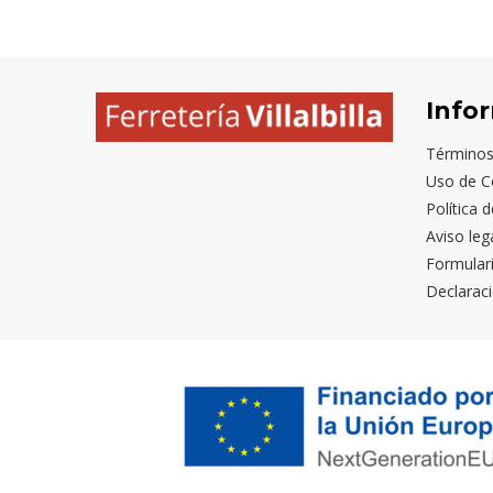
VINTAGE
LAVADO
CRISANTEMO
CLAY
C
Info
Términos
Uso de C
Política 
Aviso leg
Formular
Declaraci