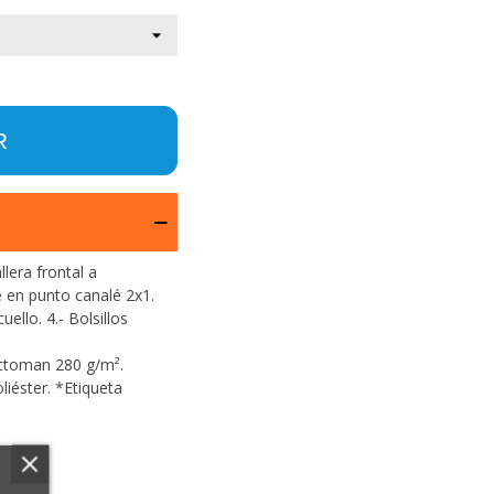
R
lera frontal a
e en punto canalé 2x1.
uello. 4.- Bolsillos
ottoman 280 g/m².
liéster. *Etiqueta