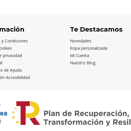
LARO
VIGORE
MARINO
MILITAR
VIGORE
VIGORE
OSCURO
VIGORE
rmación
Te Destacamos
 y Condiciones
Novedades
ookies
Ropa personalizada
de privacidad
Mi Cuenta
al
Nuestro Blog
io de Ayuda
ón Accesibilidad