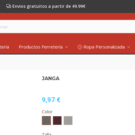
Envios gratuitos a partir de 49.99€
tería
Productos Ferretería
Ropa Personalizada
JANGA
9,97 €
Color
EBANO
BORGOÑA
GRIS
VIGORE/NEGRO
VIGORE/BORGOÑA
VIGORE/EBANO
Talla