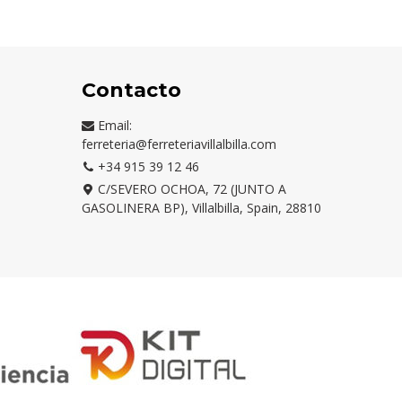
OSCURO
MILITAR/PLOMO
OSCURO/CAMEL
OSCURO
Contacto
Email:
ferreteria@ferreteriavillalbilla.com
+34 915 39 12 46
C/SEVERO OCHOA, 72 (JUNTO A
GASOLINERA BP), Villalbilla, Spain, 28810