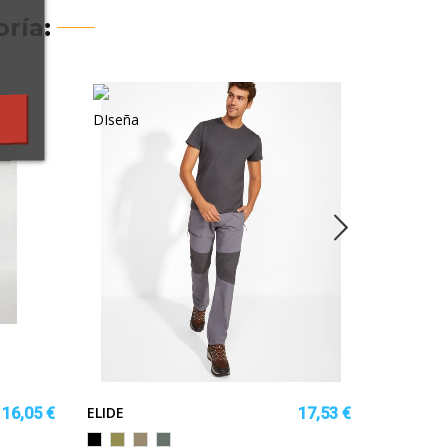
ría:
ELIDE
INTERLA
16,05 €
17,53 €
NEGRO/PLOMO
VERDE
ARENA
PLOMO/EBANO
Rojo
Negro
PU