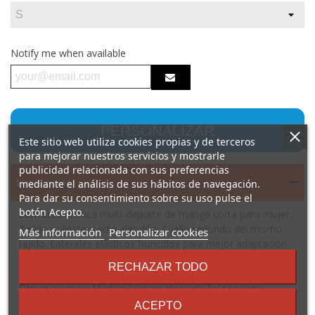
Notify me when available
PERSONALIZAR
Este sitio web utiliza cookies propias y de terceros
para mejorar nuestros servicios y mostrarle
publicidad relacionada con sus preferencias
Descripción
mediante el análisis de sus hábitos de navegación.
Para dar su consentimiento sobre su uso pulse el
botón Acepto.
Camiseta técnica multi-deporte de manga corta para mujer.
Tejido poliéster tacto algodón. Cuello redondo del mismo
sobre
Más información
Personalizar cookies
tejido. Laterales elásticos fruncidos para mejor adaptación
los
al cuerpo. Corte entallado y largo especial.
términos
RECHAZAR TODO
Composición: 92% poliéster / 8% elastano, 160 g/m².
y
condiciones
Observaciones: Modelo transpirable y de fácil secado.
*Etiqueta removible. *Tejido técnico. *Modelo transpirable.
ACEPTO