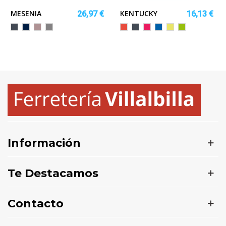
MESENIA
KENTUCKY
26,97 €
16,13 €
Negro
MARINO
NUDE
GRIS
Rojo
Negro
FUCSIA
ROYAL
AMARILLO
LIMA
CLARO
FLUOR
Información
Te Destacamos
Contacto