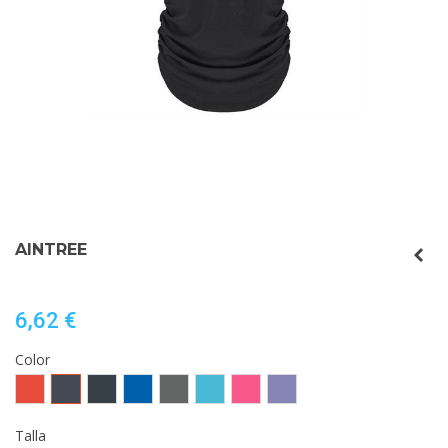
AINTREE
6,62 €
Color
Rojo
Negro
EBANO
ROYAL
EBANO
TURQUESA
ROSETON
MORADO
VIGORE
VIGORE
VIGORE
VIGORE
Talla